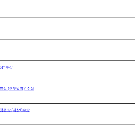
상" 수상
표상 (구두발표)" 수상
장관상 (대상)"수상