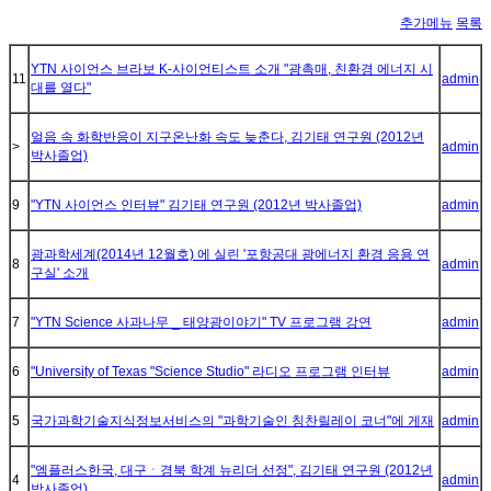
추가메뉴
목록
YTN 사이언스 브라보 K-사이언티스트 소개 "광촉매, 친환경 에너지 시
11
admin
대를 열다"
얼음 속 화학반응이 지구온난화 속도 늦춘다, 김기태 연구원 (2012년
>
admin
박사졸업)
9
"YTN 사이언스 인터뷰" 김기태 연구원 (2012년 박사졸업)
admin
광과학세계(2014년 12월호) 에 실린 '포항공대 광에너지 환경 응용 연
8
admin
구실' 소개
7
"YTN Science 사과나무 _ 태양광이야기" TV 프로그램 강연
admin
6
"University of Texas "Science Studio" 라디오 프로그램 인터뷰
admin
5
국가과학기술지식정보서비스의 "과학기술인 칭찬릴레이 코너"에 게재
admin
"엠플러스한국, 대구ㆍ경북 학계 뉴리더 선정", 김기태 연구원 (2012년
4
admin
박사졸업)