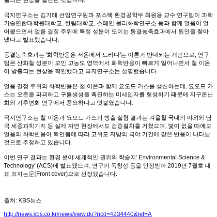
출되는 현상을 발견한 것입니다.
극지연구소는 김기태 선임연구원과 포스텍 환경공학부 최원용 교수 연구팀이 과학
기술연합대학원대학교, 한림대학교, 스페인 물리화학연구소 등과 함께 얼음이 얼
어붙으면서 얼음 결정 주위에 특정 성분이 모이는 동결농축효과에서 원인을 찾아
냈다고 발표했습니다.
동결농축효과는 '화학반응은 저온에서 느리다'는 이론과 반대되는 개념으로, 연구
팀은 산화철 성분이 모인 고농도 영역에서 화학반응이 빠르게 일어나면서 철 이온
이 방출되는 현상을 확인했다고 극지연구소는 설명했습니다.
얼음 결정 주위의 화학반응은 철 이온과 함께 요오드 가스를 생산하는데, 요오드 가
스는 오존을 파괴하고 구름생성을 촉진하는 미세입자를 형성하기 때문에 지구온난
화와 기후변화 연구에서 중요하다고 덧붙였습니다.
극지연구소는 철 이온과 요오드 가스의 방출 실험 결과는 겨울철 국내의 야외와 남
극 세종과학기지 등 실제 자연 현장에서도 검증절차를 거쳤으며, 빛이 없을 때에도
얼음의 화학반응이 확인됨에 따라 고위도 지방의 극야 기간에 같은 반응이 나타날
것으로 추정하고 있습니다.
이번 연구 결과는 환경 분야 세계적인 권위의 학술지' Environmental Science &
Technology' (ACS)에 발표됐으며, 연구의 독창성 등을 인정받아 2019년 7월호 대
표 표지논문(Front cover)으로 선정됐습니다.
출처: KBS뉴스
http://news.kbs.co.kr/news/view.do?ncd=4234440&ref=A